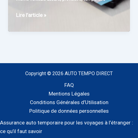
Fin
Lire l’article »
de
la
Carte
Verte
en
assurance
Copyright © 2026 AUTO TEMPO DIRECT
automobile
:
FAQ
tout
Mentions Légales
ce
Conditions Générales d’Utilisation
que
Politique de données personnelles
vous
Assurance auto temporaire pour les voyages à l’étranger :
devez
ce qu’il faut savoir
savoir