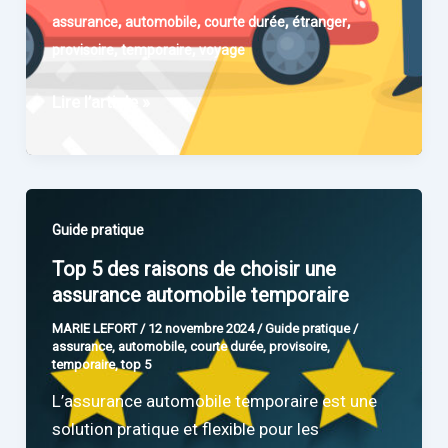
,
,
,
,
assurance
automobile
courte durée
étranger
,
,
provisoire
temporaire
voyage
Assurance
Lire l’article »
auto
temporaire
pour
les
Guide pratique
voyages
Top 5 des raisons de choisir une
à
assurance automobile temporaire
l’étranger
:
MARIE LEFORT
/
12 novembre 2024
/
Guide pratique
/
assurance
,
automobile
,
courte durée
,
provisoire
,
ce
temporaire
,
top 5
qu’il
L’assurance automobile temporaire est une
faut
solution pratique et flexible pour les
savoir