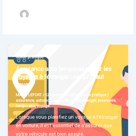
Guide pratique
Assurance auto temporaire pour les
voyages à l’étranger : ce qu’il faut
savoir
MARIE LEFORT
/
12 novembre 2024
/
Guide pratique
/
assurance
,
automobile
,
courte durée
,
étranger
,
provisoire
,
temporaire
,
voyage
Lorsque vous planifiez un voyage à l’étranger
en voiture, il est essentiel de s’assurer que
votre véhicule est bien assuré.